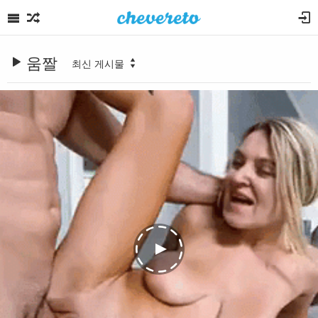
움짤
최신 게시물